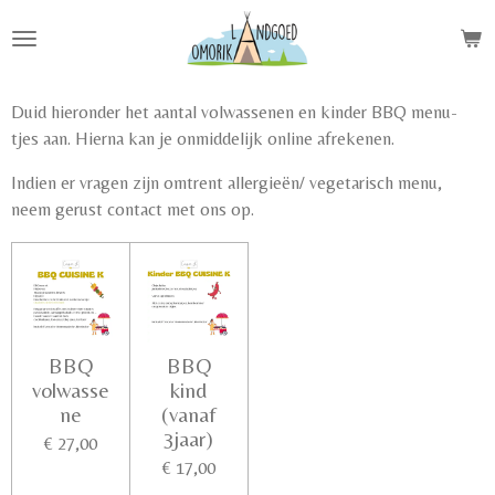
Ga
direct
naar
de
Duid hieronder het aantal volwassenen en kinder BBQ menu-
hoofdinhoud
tjes aan. Hierna kan je onmiddelijk online afrekenen.
Indien er vragen zijn omtrent allergieën/ vegetarisch menu,
neem gerust contact met ons op.
BBQ
BBQ
volwasse
kind
ne
(vanaf
3jaar)
€ 27,00
€ 17,00