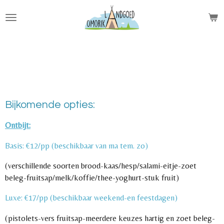
Ga
direct
naar
de
hoofdinhoud
Bijkomende opties:
Ontbijt:
Basis: €12/pp (beschikbaar van ma tem. zo)
(verschillende soorten brood-kaas/hesp/salami-eitje-zoet
beleg-fruitsap/melk/koffie/thee-yoghurt-stuk fruit)
Luxe: €17/pp (beschikbaar weekend-en feestdagen)
(pistolets-vers fruitsap-meerdere keuzes hartig en zoet beleg-