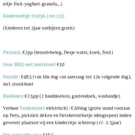
eitje-fruit-yoghurt-granola,…)
Kinderontbijt: €10/pk (tot 12j)
(Kinderen tot 2jaar ontbijten gratis)
Picknick:
€7pp (brood+beleg, flesje water, koek, fruit)
Huur BBQ met houtskool:
€10
Hottub :
€48.5 (van 16u dag van aanvraag tot 12u volgende dag),
incl. stookhout
Badlinnen:
€7.5pp (2 handdoeken, gastendoek, washandje)
Verhuur
Tandem(niet
elektrisch) : €20/dag (grote mand vooraan
op fiets, picknick deken en fietsherstelsetje inbegrepen) indien
gewenst plaatsen wij een kinderzitje achterop (+/- 1-5jaar)
Fles gekoelde cava:
€16.5